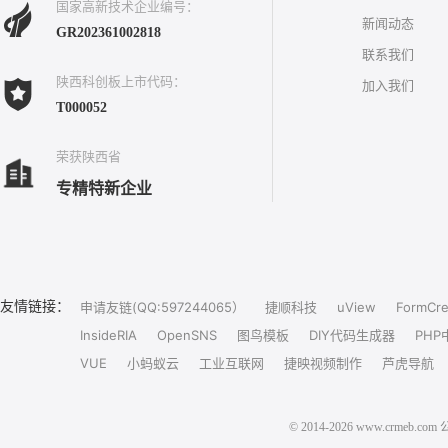
国家高新技术企业编号：
新闻动态
GR202361002818
联系我们
陕西科创板上市代码：
加入我们
T000052
荣获陕西省
专精特新企业
友情链接：
申请友链(QQ:597244065）
捷顺科技
uView
FormCre
InsideRIA
OpenSNS
图鸟模板
DIY代码生成器
PHP
VUE
小蚂蚁云
工业互联网
捷映视频制作
芦虎导航
© 2014-2026 www.crm