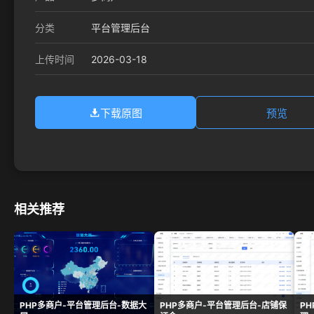
分类
平台管理后台
2026-03-18
上传时间
下载原图
预览
相关推荐
PHP多商户-平台管理后台-数据大
PHP多商户-平台管理后台-店铺保
P