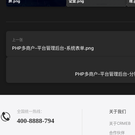
屏.png
证金.png
理.
上一张
PHP多商户-平台管理后台-系统表单.png
PHP多商户-平台管理后台-分销
全国统一热线：
关于我们
400-8888-794
关于CRMEB
合作伙伴