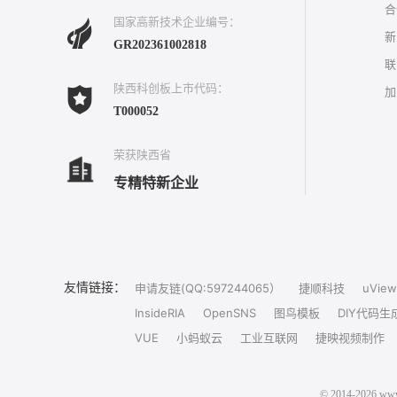
合
国家高新技术企业编号：
新
GR202361002818
联
陕西科创板上市代码：
加
T000052
荣获陕西省
专精特新企业
友情链接：
申请友链(QQ:597244065）
捷顺科技
uView
InsideRIA
OpenSNS
图鸟模板
DIY代码生
VUE
小蚂蚁云
工业互联网
捷映视频制作
© 2014-202