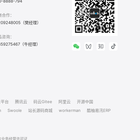
0-8888-794
商合作：
209248005（樊经理）
品咨询：
359275467（牛经理）
众平台
腾讯云
码云Gitee
阿里云
开源中国
n
Swoole
站长源码商城
workerman
酷柚易汛ERP
信业务经营许可证