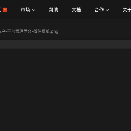
市场
合作
关
区
帮助
文档
商户-平台管理后台-微信菜单.png