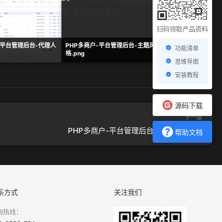
扫码领取产品资料
-平台管理后台-代理人
PHP多商户-平台管理后台-主题风
PHP多商户-平台管
功能清单
格.png
表.png
思维导图
安装教程
源码下载
下一张
PHP多商户-平台管理后台-系统配置.png
帮助文档
系方式
关注我们
询热线：