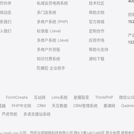
40
作伙伴
私域会员电商系统
技术社区
闻动态
多门店系统
帮助文档
招
系我们
多商户系统 (PHP)
官方商城
15
入我们
标准版 (Java)
定制合作
产
多商户系统 (Java)
应用市场
13
多商户外贸版
帮助与支持
知识付费系统
源码下载
陀螺匠·企业助手
FormCreate
互站网
Lims系统
星耀裂变
ThinkPHP
微信公
成器
PHP中文网
CRM
天互数据
CRM管理系统
慕课网
Gadmi
芦虎导航
多语言建站系统
6 www.crmeb.com 公司：西安众邦网络科技有限公司
陕ICP备14011498号
营业执照
增值电