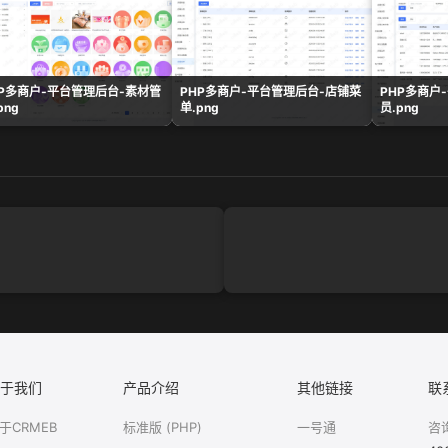
HP多商户-平台管理后台-素材管
PHP多商户-平台管理后台-店铺菜
PHP多商户
png
单.png
员.png
于我们
产品介绍
其他链接
联
于CRMEB
标准版 (PHP)
一号通
咨