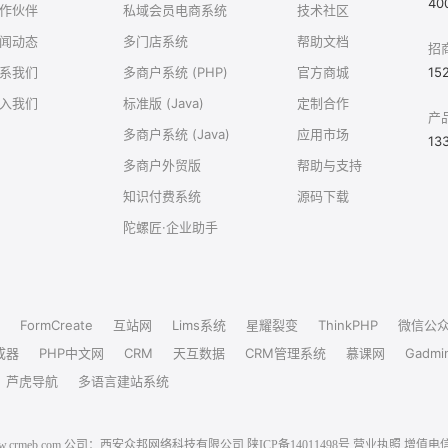
40
作伙伴
私域会员电商系统
技术社区
闻动态
多门店系统
帮助文档
招
系我们
多商户系统 (PHP)
官方商城
15
入我们
标准版 (Java)
定制合作
产
多商户系统 (Java)
应用市场
13
多商户外贸版
帮助与支持
知识付费系统
源码下载
陀螺匠·企业助手
FormCreate
互站网
Lims系统
星耀裂变
ThinkPHP
微信公
成器
PHP中文网
CRM
天互数据
CRM管理系统
慕课网
Gadmi
芦虎导航
多语言建站系统
6 www.crmeb.com 公司：西安众邦网络科技有限公司
陕ICP备14011498号
营业执照
增值电