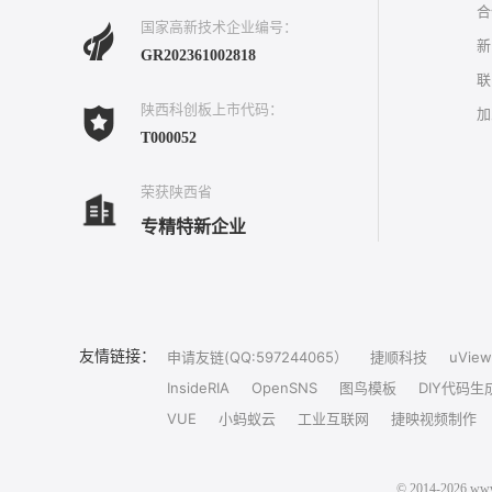
合
国家高新技术企业编号：
新
GR202361002818
联
陕西科创板上市代码：
加
T000052
荣获陕西省
专精特新企业
友情链接：
申请友链(QQ:597244065）
捷顺科技
uView
InsideRIA
OpenSNS
图鸟模板
DIY代码生
VUE
小蚂蚁云
工业互联网
捷映视频制作
© 2014-202