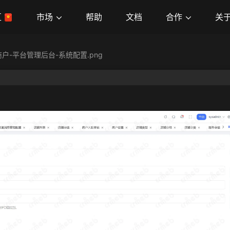
市场
合作
关
区
帮助
文档
商户-平台管理后台-系统配置.png