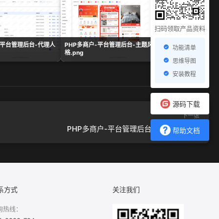
扫码领取产品资料
-平台管理后台-代理人
PHP多商户-平台管理后台-主题风
PHP多商户-平台管
功能清单
格.png
表.png
思维导图
安装教程
源码下载
下一张
PHP多商户-平台管理后台-组合数据.png
帮助文档
系方式
关注我们
询热线：