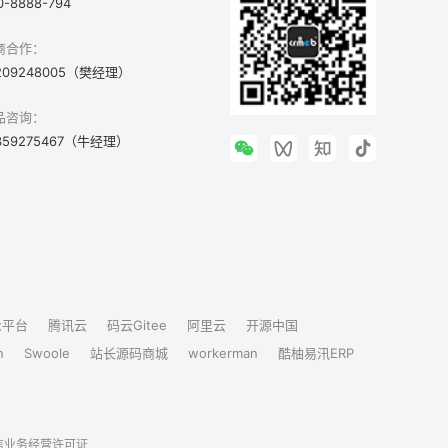
0-8888-794
商合作：
209248005（樊经理）
品咨询：
359275467（牛经理）
众平台
腾讯云
码云Gitee
阿里云
开源中国
n
Swoole
站长源码商城
workerman
酷柚易汛ERP
信业务经营许可证