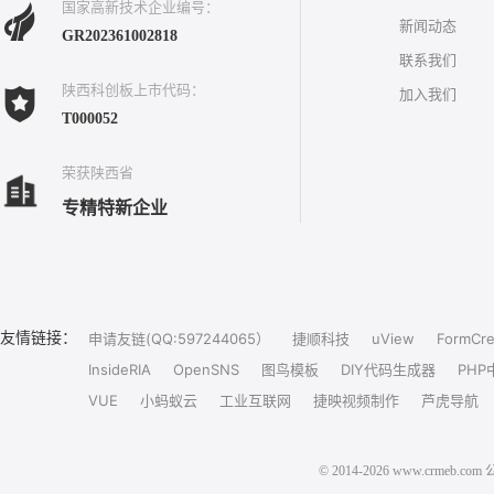
国家高新技术企业编号：
新闻动态
GR202361002818
联系我们
陕西科创板上市代码：
加入我们
T000052
荣获陕西省
专精特新企业
友情链接：
申请友链(QQ:597244065）
捷顺科技
uView
FormCre
InsideRIA
OpenSNS
图鸟模板
DIY代码生成器
PHP
VUE
小蚂蚁云
工业互联网
捷映视频制作
芦虎导航
© 2014-2026 www.crm