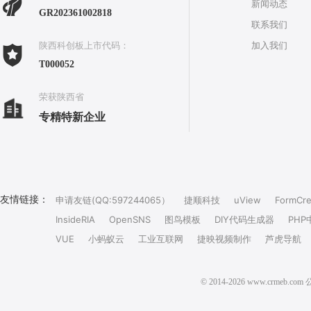
新闻动态
GR202361002818
联系我们
加入我们
陕西科创板上市代码：
T000052
荣获陕西省
专精特新企业
友情链接：
申请友链(QQ:597244065）
捷顺科技
uView
FormCre
InsideRIA
OpenSNS
图鸟模板
DIY代码生成器
PHP
VUE
小蚂蚁云
工业互联网
捷映视频制作
芦虎导航
© 2014-2026 www.crm