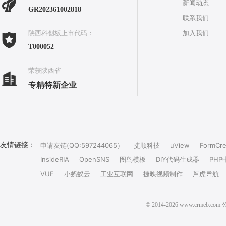
新闻动态
GR202361002818
联系我们
加入我们
陕西科创板上市代码：
T000052
荣获陕西省
专精特新企业
友情链接：
申请友链(QQ:597244065）
捷顺科技
uView
FormCre
InsideRIA
OpenSNS
图鸟模板
DIY代码生成器
PHP
VUE
小蚂蚁云
工业互联网
捷映视频制作
芦虎导航
© 2014-2026 www.crm