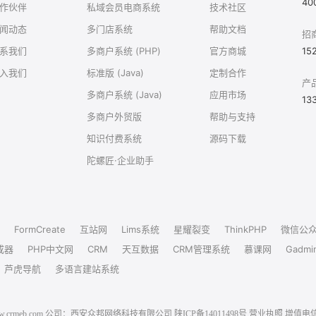
40
作伙伴
私域会员电商系统
技术社区
闻动态
多门店系统
帮助文档
招
系我们
多商户系统 (PHP)
官方商城
15
入我们
标准版 (Java)
定制合作
产
多商户系统 (Java)
应用市场
13
多商户外贸版
帮助与支持
知识付费系统
源码下载
陀螺匠·企业助手
FormCreate
互站网
Lims系统
星耀裂变
ThinkPHP
微信公
成器
PHP中文网
CRM
天互数据
CRM管理系统
慕课网
Gadmi
芦虎导航
多语言建站系统
6 www.crmeb.com 公司：西安众邦网络科技有限公司
陕ICP备14011498号
营业执照
增值电