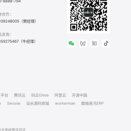
0-8888-794
商合作：
209248005（樊经理）
品咨询：
359275467（牛经理）
众平台
腾讯云
码云Gitee
阿里云
开源中国
n
Swoole
站长源码商城
workerman
酷柚易汛ERP
信业务经营许可证