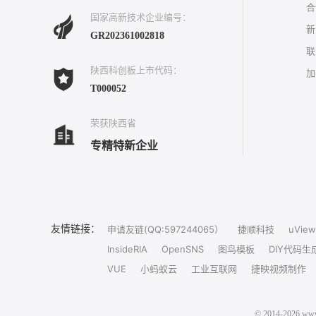
合
国家高新技术企业编号：
新
GR202361002818
联
陕西科创板上市代码：
加
T000052
荣获陕西省
专精特新企业
友情链接：
申请友链(QQ:597244065）
捷顺科技
uView
InsideRIA
OpenSNS
图鸟模板
DIY代码生
VUE
小蚂蚁云
工业互联网
捷映视频制作
© 2014-202