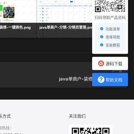
扫码领取产品资料
-装修-一键换色.png
java单商户-分销-分销员管理.png
java单商户-营销-氛围
功能清单
思维导图
安装教程
源码下载
下一张
java单商户-装修-一键换色.png
帮助文档
系方式
关注我们
询热线：