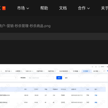
市场
合作
关
区
帮助
文档
单商户-营销-秒杀管理-秒杀商品.png