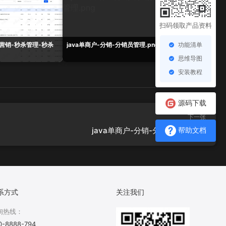
扫码领取产品资料
功能清单
-营销-秒杀管理-秒杀
java单商户-分销-分销员管理.png
java单商户-营销-氛围
思维导图
安装教程
源码下载
下一张
java单商户-分销-分销员管理.png
帮助文档
系方式
关注我们
询热线：
0-8888-794