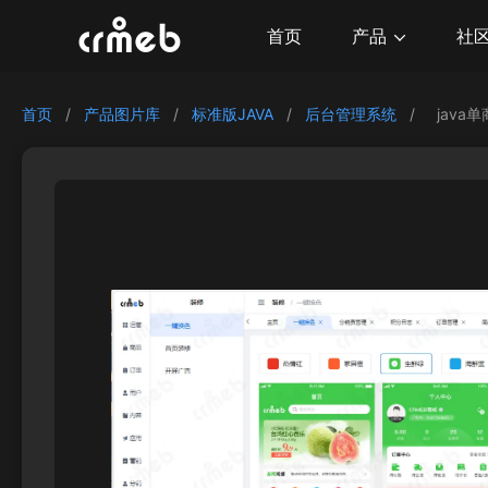
产品
首页
社
首页
/
产品图片库
/
标准版JAVA
/
后台管理系统
/
java