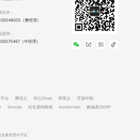
商合作：
209248005（樊经理）
品咨询：
359275467（牛经理）
众平台
腾讯云
码云Gitee
阿里云
开源中国
n
Swoole
站长源码商城
workerman
酷柚易汛ERP
信业务经营许可证