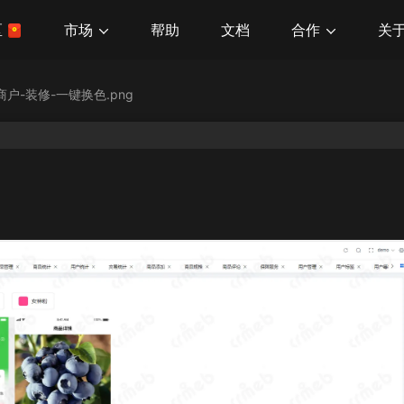
市场
合作
关
区
帮助
文档
单商户-装修-一键换色.png