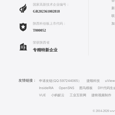
合
国家高新技术企业编号：
新
GR202361002818
联
加
陕西科创板上市代码：
T000052
荣获陕西省
专精特新企业
友情链接：
申请友链(QQ:597244065）
捷顺科技
uView
InsideRIA
OpenSNS
图鸟模板
DIY代码生
VUE
小蚂蚁云
工业互联网
捷映视频制作
© 2014-202