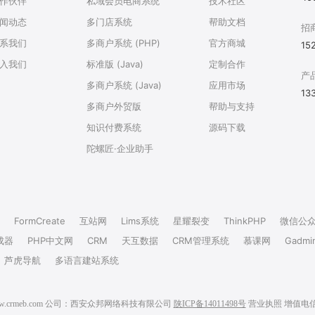
作伙伴
私域会员电商系统
技术社区
闻动态
多门店系统
帮助文档
招
系我们
多商户系统 (PHP)
官方商城
15
入我们
标准版 (Java)
定制合作
产
多商户系统 (Java)
应用市场
13
多商户外贸版
帮助与支持
知识付费系统
源码下载
陀螺匠·企业助手
FormCreate
互站网
Lims系统
星耀裂变
ThinkPHP
微信公
成器
PHP中文网
CRM
天互数据
CRM管理系统
慕课网
Gadmi
芦虎导航
多语言建站系统
6 www.crmeb.com 公司：西安众邦网络科技有限公司
陕ICP备14011498号
营业执照
增值电