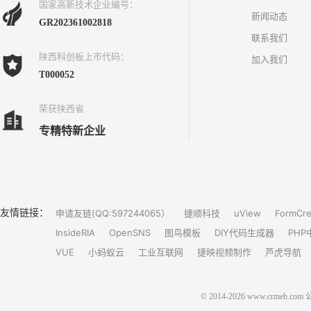
国家高新技术企业编号：
新闻动态
GR202361002818
联系我们
陕西科创板上市代码：
加入我们
T000052
荣获陕西省
专精特新企业
友情链接：
申请友链(QQ:597244065）
捷顺科技
uView
FormCre
InsideRIA
OpenSNS
图鸟模板
DIY代码生成器
PHP
VUE
小蚂蚁云
工业互联网
捷映视频制作
芦虎导航
© 2014-2026 www.crm