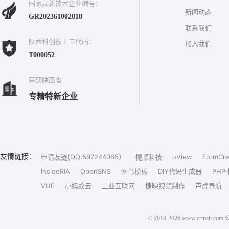
国家高新技术企业编号：
新闻动态
GR202361002818
联系我们
陕西科创板上市代码：
加入我们
T000052
荣获陕西省
专精特新企业
友情链接：
申请友链(QQ:597244065）
捷顺科技
uView
FormCre
InsideRIA
OpenSNS
图鸟模板
DIY代码生成器
PHP
VUE
小蚂蚁云
工业互联网
捷映视频制作
芦虎导航
© 2014-2026 www.crm