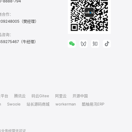
0-8888-794
商合作：
209248005（樊经理）
品咨询：
359275467（牛经理）
众平台
腾讯云
码云Gitee
阿里云
开源中国
n
Swoole
站长源码商城
workerman
酷柚易汛ERP
信业务经营许可证