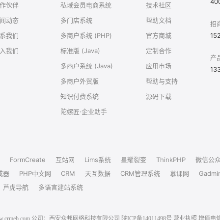
40
作伙伴
私域会员电商系统
技术社区
闻动态
多门店系统
帮助文档
招
系我们
多商户系统 (PHP)
官方商城
15
入我们
标准版 (Java)
定制合作
产
多商户系统 (Java)
应用市场
13
多商户外贸版
帮助与支持
知识付费系统
源码下载
陀螺匠·企业助手
FormCreate
互站网
Lims系统
星耀裂变
ThinkPHP
微信公
成器
PHP中文网
CRM
天互数据
CRM管理系统
慕课网
Gadmi
芦虎导航
多语言建站系统
6 www.crmeb.com 公司：西安众邦网络科技有限公司
陕ICP备14011498号
营业执照
增值电