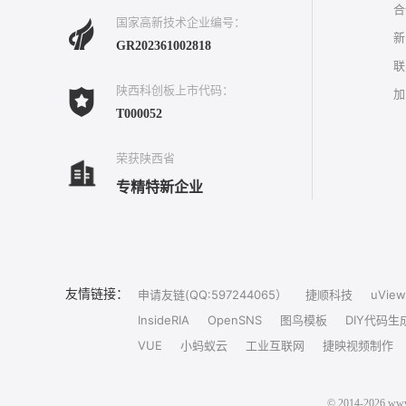
合
国家高新技术企业编号：
新
GR202361002818
联
陕西科创板上市代码：
加
T000052
荣获陕西省
专精特新企业
友情链接：
申请友链(QQ:597244065）
捷顺科技
uView
InsideRIA
OpenSNS
图鸟模板
DIY代码生
VUE
小蚂蚁云
工业互联网
捷映视频制作
© 2014-202