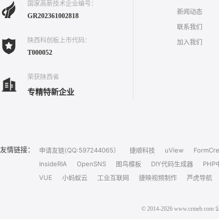
国家高新技术企业编号：
新闻动态
GR202361002818
联系我们
陕西科创板上市代码：
加入我们
T000052
荣获陕西省
专精特新企业
友情链接：
申请友链(QQ:597244065）
捷顺科技
uView
FormCre
InsideRIA
OpenSNS
图鸟模板
DIY代码生成器
PHP
VUE
小蚂蚁云
工业互联网
捷映视频制作
芦虎导航
© 2014-2026 www.crm