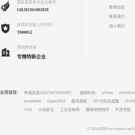
国家高新技术企业编号：
新闻动态
GR202361002818
联系我们
陕西科创板上市代码：
加入我们
T000052
荣获陕西省
专精特新企业
友情链接：
申请友链(QQ:597244065）
捷顺科技
uView
FormCre
InsideRIA
OpenSNS
图鸟模板
DIY代码生成器
PHP
VUE
小蚂蚁云
工业互联网
捷映视频制作
芦虎导航
© 2014-2026 www.crm