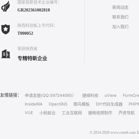
国家高新技术企业编号：
新闻动态
GR202361002818
联系我们
陕西科创板上市代码：
加入我们
T000052
荣获陕西省
专精特新企业
友情链接：
申请友链(QQ:597244065）
捷顺科技
uView
FormCre
InsideRIA
OpenSNS
图鸟模板
DIY代码生成器
PHP
VUE
小蚂蚁云
工业互联网
捷映视频制作
芦虎导航
© 2014-2026 www.crm