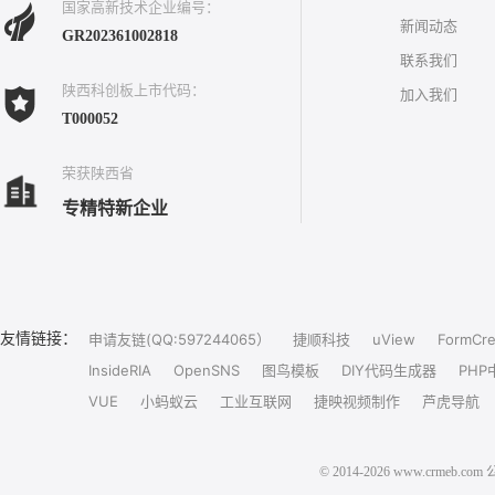
国家高新技术企业编号：
新闻动态
GR202361002818
联系我们
陕西科创板上市代码：
加入我们
T000052
荣获陕西省
专精特新企业
友情链接：
申请友链(QQ:597244065）
捷顺科技
uView
FormCre
InsideRIA
OpenSNS
图鸟模板
DIY代码生成器
PHP
VUE
小蚂蚁云
工业互联网
捷映视频制作
芦虎导航
© 2014-2026 www.crm