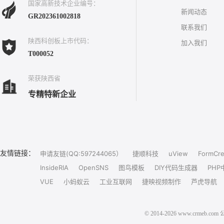
国家高新技术企业编号：
新闻动态
GR202361002818
联系我们
陕西科创板上市代码：
加入我们
T000052
荣获陕西省
专精特新企业
友情链接：
申请友链(QQ:597244065）
捷顺科技
uView
FormCre
InsideRIA
OpenSNS
图鸟模板
DIY代码生成器
PHP
VUE
小蚂蚁云
工业互联网
捷映视频制作
芦虎导航
© 2014-2026 www.crm