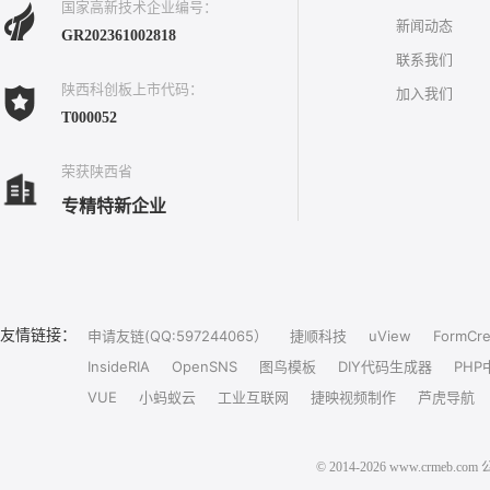
国家高新技术企业编号：
新闻动态
GR202361002818
联系我们
陕西科创板上市代码：
加入我们
T000052
荣获陕西省
专精特新企业
友情链接：
申请友链(QQ:597244065）
捷顺科技
uView
FormCre
InsideRIA
OpenSNS
图鸟模板
DIY代码生成器
PHP
VUE
小蚂蚁云
工业互联网
捷映视频制作
芦虎导航
© 2014-2026 www.crm