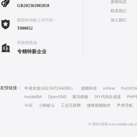
新闻动态
GR202361002818
联系我们
加入我们
陕西科创板上市代码：
T000052
荣获陕西省
专精特新企业
友情链接：
申请友链(QQ:597244065）
捷顺科技
uView
FormCre
InsideRIA
OpenSNS
图鸟模板
DIY代码生成器
PHP
VUE
小蚂蚁云
工业互联网
捷映视频制作
芦虎导航
© 2014-2026 www.crm