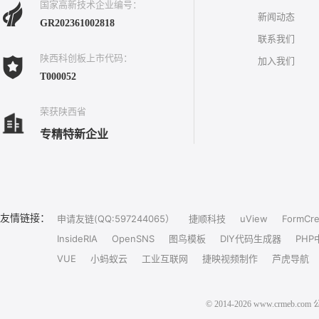
国家高新技术企业编号：
新闻动态
GR202361002818
联系我们
陕西科创板上市代码：
加入我们
T000052
荣获陕西省
专精特新企业
友情链接：
申请友链(QQ:597244065）
捷顺科技
uView
FormCre
InsideRIA
OpenSNS
图鸟模板
DIY代码生成器
PHP
VUE
小蚂蚁云
工业互联网
捷映视频制作
芦虎导航
© 2014-2026 www.crm