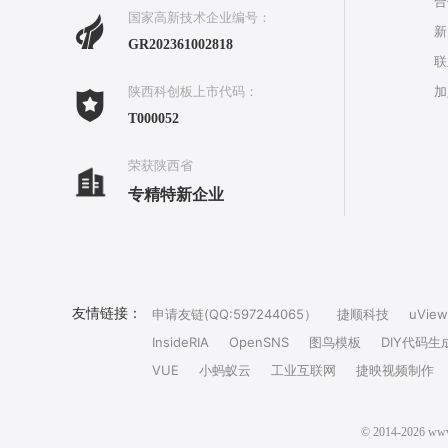
合
国家高新技术企业编号：
新
GR202361002818
联
加
陕西科创板上市代码：
T000052
荣获陕西省
专精特新企业
友情链接：
申请友链(QQ:597244065）
捷顺科技
uView
InsideRIA
OpenSNS
图鸟模板
DIY代码生
VUE
小蚂蚁云
工业互联网
捷映视频制作
© 2014-202