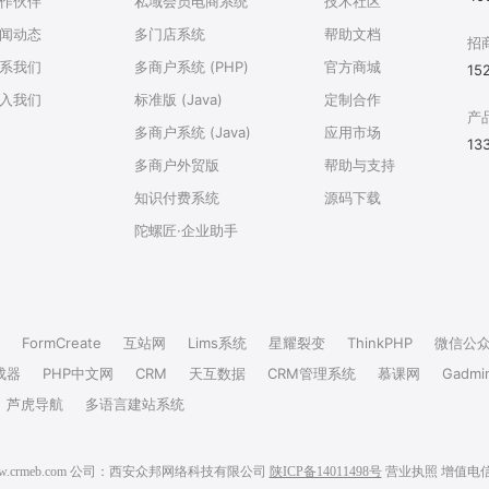
作伙伴
私域会员电商系统
技术社区
闻动态
多门店系统
帮助文档
招
系我们
多商户系统 (PHP)
官方商城
15
入我们
标准版 (Java)
定制合作
产
多商户系统 (Java)
应用市场
13
多商户外贸版
帮助与支持
知识付费系统
源码下载
陀螺匠·企业助手
FormCreate
互站网
Lims系统
星耀裂变
ThinkPHP
微信公
成器
PHP中文网
CRM
天互数据
CRM管理系统
慕课网
Gadmi
芦虎导航
多语言建站系统
6 www.crmeb.com 公司：西安众邦网络科技有限公司
陕ICP备14011498号
营业执照
增值电