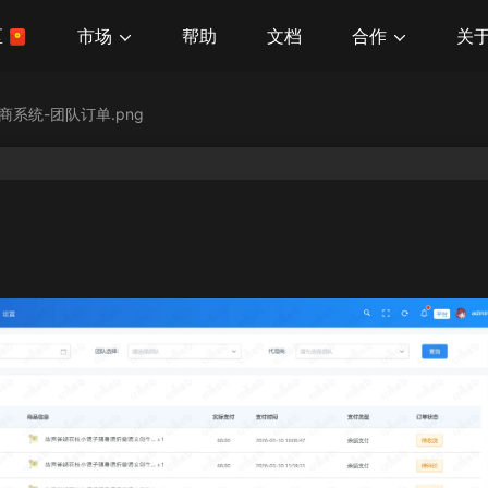
市场
合作
关
区
帮助
文档
商系统-团队订单.png