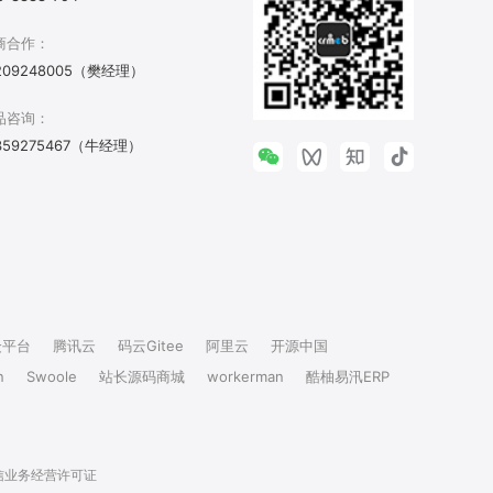
商合作：
209248005（樊经理）
品咨询：
359275467（牛经理）
众平台
腾讯云
码云Gitee
阿里云
开源中国
n
Swoole
站长源码商城
workerman
酷柚易汛ERP
信业务经营许可证