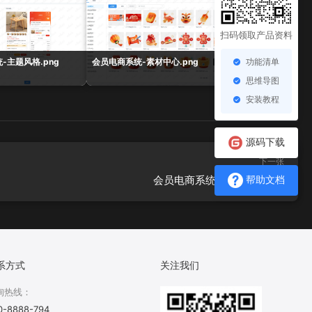
扫码领取产品资料
功能清单
-主题风格.png
会员电商系统-素材中心.png
会员电商系统-组合数据
思维导图
安装教程
源码下载
下一张
会员电商系统-搜索热刺.png
帮助文档
系方式
关注我们
询热线：
0-8888-794