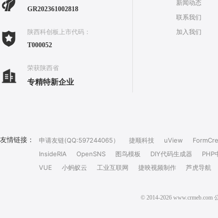
新闻动态
GR202361002818
联系我们
加入我们
陕西科创板上市代码：
T000052
荣获陕西省
专精特新企业
友情链接：
申请友链(QQ:597244065）
捷顺科技
uView
FormCre
InsideRIA
OpenSNS
图鸟模板
DIY代码生成器
PHP
VUE
小蚂蚁云
工业互联网
捷映视频制作
芦虎导航
© 2014-2026 www.crm