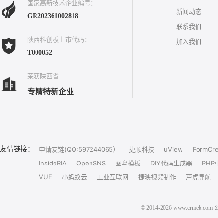
国家高新技术企业编号：
新闻动态
GR202361002818
联系我们
陕西科创板上市代码：
加入我们
T000052
荣获陕西省
专精特新企业
友情链接：
申请友链(QQ:597244065）
捷顺科技
uView
FormCre
InsideRIA
OpenSNS
图鸟模板
DIY代码生成器
PHP
VUE
小蚂蚁云
工业互联网
捷映视频制作
芦虎导航
© 2014-2026 www.crm