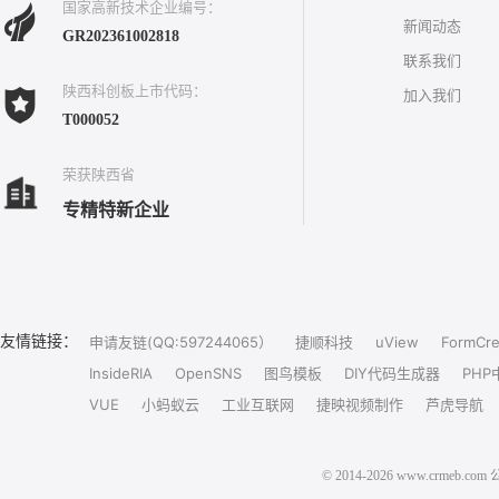
国家高新技术企业编号：
新闻动态
GR202361002818
联系我们
陕西科创板上市代码：
加入我们
T000052
荣获陕西省
专精特新企业
友情链接：
申请友链(QQ:597244065）
捷顺科技
uView
FormCre
InsideRIA
OpenSNS
图鸟模板
DIY代码生成器
PHP
VUE
小蚂蚁云
工业互联网
捷映视频制作
芦虎导航
© 2014-2026 www.crm