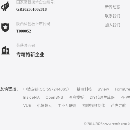
国家高新技术企业编号：
新闻动态
GR202361002818
联系我们
陕西科创板上市代码：
加入我们
T000052
荣获陕西省
专精特新企业
友情链接：
申请友链(QQ:597244065）
捷顺科技
uView
FormCre
InsideRIA
OpenSNS
图鸟模板
DIY代码生成器
PHP
VUE
小蚂蚁云
工业互联网
捷映视频制作
芦虎导航
© 2014-2026 www.crm