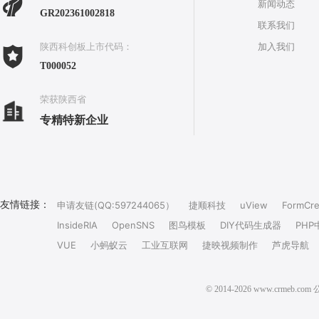
新闻动态
GR202361002818
联系我们
加入我们
陕西科创板上市代码：
T000052
荣获陕西省
专精特新企业
友情链接：
申请友链(QQ:597244065）
捷顺科技
uView
FormCre
InsideRIA
OpenSNS
图鸟模板
DIY代码生成器
PHP
VUE
小蚂蚁云
工业互联网
捷映视频制作
芦虎导航
© 2014-2026 www.crm