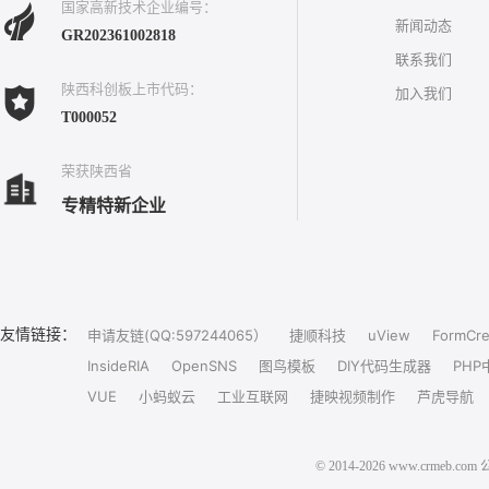
国家高新技术企业编号：
新闻动态
GR202361002818
联系我们
陕西科创板上市代码：
加入我们
T000052
荣获陕西省
专精特新企业
友情链接：
申请友链(QQ:597244065）
捷顺科技
uView
FormCre
InsideRIA
OpenSNS
图鸟模板
DIY代码生成器
PHP
VUE
小蚂蚁云
工业互联网
捷映视频制作
芦虎导航
© 2014-2026 www.crm