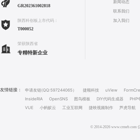
新闻动态
GR202361002818
联系我们
加入我们
陕西科创板上市代码：
T000052
荣获陕西省
专精特新企业
友情链接：
申请友链(QQ:597244065）
捷顺科技
uView
FormCre
InsideRIA
OpenSNS
图鸟模板
DIY代码生成器
PHP
VUE
小蚂蚁云
工业互联网
捷映视频制作
芦虎导航
© 2014-2026 www.crm