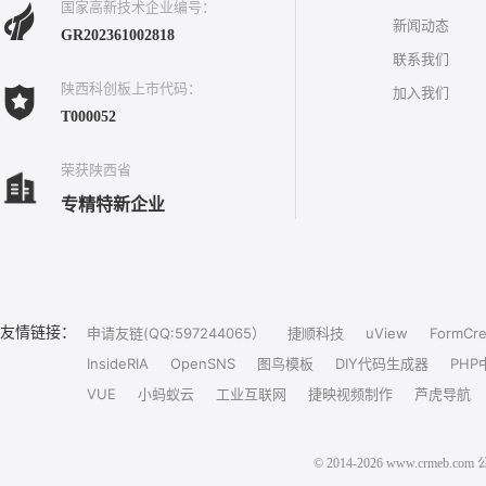
国家高新技术企业编号：
新闻动态
GR202361002818
联系我们
陕西科创板上市代码：
加入我们
T000052
荣获陕西省
专精特新企业
友情链接：
申请友链(QQ:597244065）
捷顺科技
uView
FormCre
InsideRIA
OpenSNS
图鸟模板
DIY代码生成器
PHP
VUE
小蚂蚁云
工业互联网
捷映视频制作
芦虎导航
© 2014-2026 www.crm