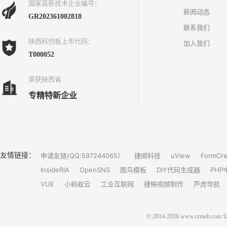
国家高新技术企业编号：
新闻动态
GR202361002818
联系我们
陕西科创板上市代码：
加入我们
T000052
荣获陕西省
专精特新企业
友情链接：
申请友链(QQ:597244065）
捷顺科技
uView
FormCre
InsideRIA
OpenSNS
图鸟模板
DIY代码生成器
PHP
VUE
小蚂蚁云
工业互联网
捷映视频制作
芦虎导航
© 2014-2026 www.crm