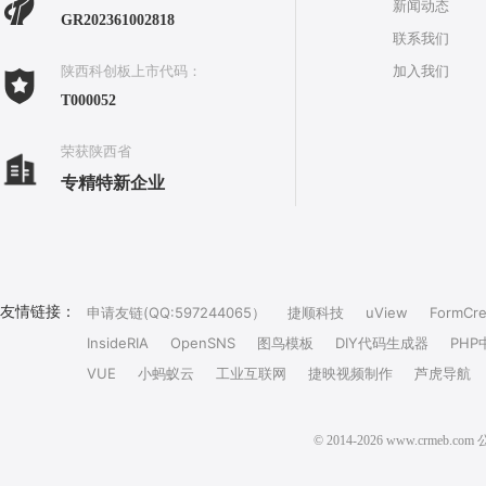
新闻动态
GR202361002818
联系我们
加入我们
陕西科创板上市代码：
T000052
荣获陕西省
专精特新企业
友情链接：
申请友链(QQ:597244065）
捷顺科技
uView
FormCre
InsideRIA
OpenSNS
图鸟模板
DIY代码生成器
PHP
VUE
小蚂蚁云
工业互联网
捷映视频制作
芦虎导航
© 2014-2026 www.crm