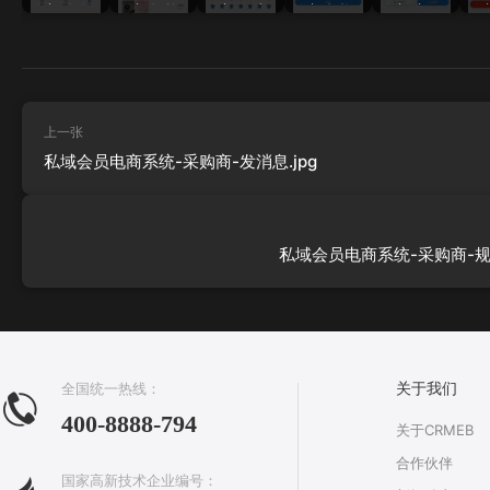
购商-个人
购商-订单
购商-发消
购商-规格
购商-商品
购
中心.jpg
列表 .jpg
息.jpg
弹窗.jpg
详情.jpg
支付
上一张
私域会员电商系统-采购商-发消息.jpg
私域会员电商系统-采购商-规格
全国统一热线：
关于我们
400-8888-794
关于CRMEB
合作伙伴
国家高新技术企业编号：