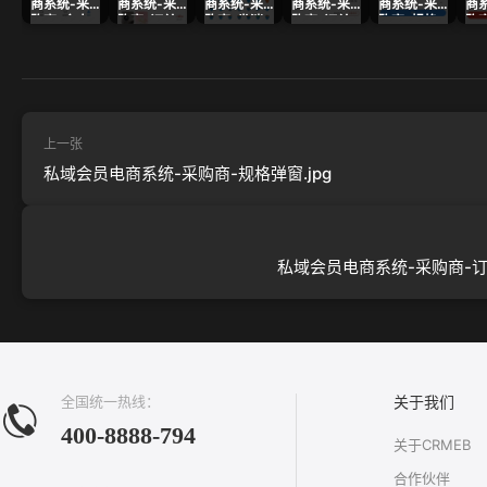
商系统-采
商系统-采
商系统-采
商系统-采
商系统-采
商
购商-个人
购商-订单
购商-发消
购商-订单
购商-规格
购
中心.jpg
列表 .jpg
息.jpg
详情.jpg
弹窗.jpg
支付
上一张
私域会员电商系统-采购商-规格弹窗.jpg
私域会员电商系统-采购商-订单
全国统一热线：
关于我们
400-8888-794
关于CRMEB
合作伙伴