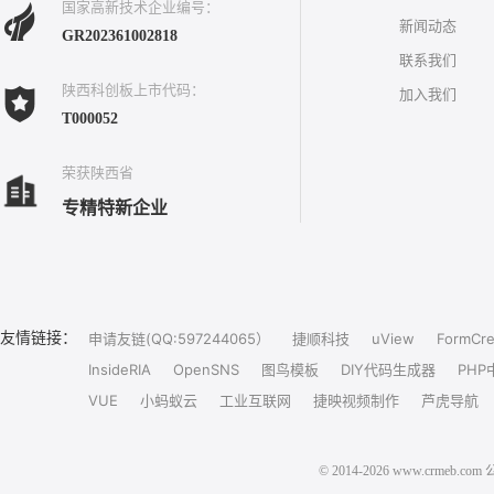
国家高新技术企业编号：
新闻动态
GR202361002818
联系我们
陕西科创板上市代码：
加入我们
T000052
荣获陕西省
专精特新企业
友情链接：
申请友链(QQ:597244065）
捷顺科技
uView
FormCre
InsideRIA
OpenSNS
图鸟模板
DIY代码生成器
PHP
VUE
小蚂蚁云
工业互联网
捷映视频制作
芦虎导航
© 2014-2026 www.crm