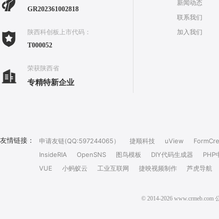
新闻动态
GR202361002818
联系我们
加入我们
陕西科创板上市代码：
T000052
荣获陕西省
专精特新企业
友情链接：
申请友链(QQ:597244065）
捷顺科技
uView
FormCre
InsideRIA
OpenSNS
图鸟模板
DIY代码生成器
PHP
VUE
小蚂蚁云
工业互联网
捷映视频制作
芦虎导航
© 2014-2026 www.crm