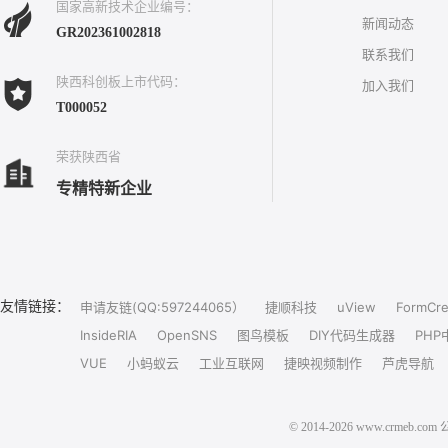
国家高新技术企业编号：
新闻动态
GR202361002818
联系我们
陕西科创板上市代码：
加入我们
T000052
荣获陕西省
专精特新企业
友情链接：
申请友链(QQ:597244065）
捷顺科技
uView
FormCre
InsideRIA
OpenSNS
图鸟模板
DIY代码生成器
PHP
VUE
小蚂蚁云
工业互联网
捷映视频制作
芦虎导航
© 2014-2026 www.crm