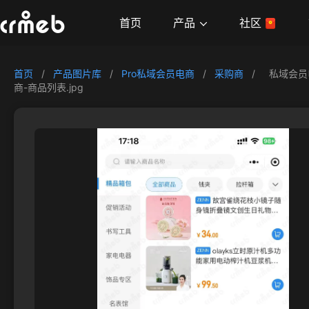
产品
首页
社区
首页
/
产品图片库
/
Pro私域会员电商
/
采购商
/
私域会员
商-商品列表.jpg