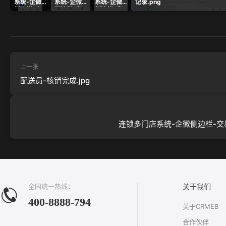
系统-企微
系统-企微
系统-企微
记录.png
侧边栏-交
侧边栏-客
侧边栏-客
易管理.png
户基本信
户列表.png
息.png
上一张
配送员-核销完成.jpg
连锁多门店系统-企微侧边栏-交易
全国统一热线：
关于我们
400-8888-794
关于CRMEB
合作伙伴