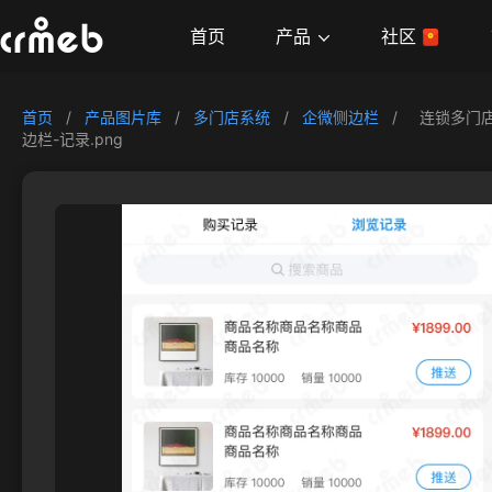
产品
首页
社区
首页
/
产品图片库
/
多门店系统
/
企微侧边栏
/
连锁多门
边栏-记录.png