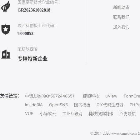
国家高新技术企业编号：
新闻动态
GR202361002818
联系我们
陕西科创板上市代码：
加入我们
T000052
荣获陕西省
专精特新企业
友情链接：
申请友链(QQ:597244065）
捷顺科技
uView
FormCre
InsideRIA
OpenSNS
图鸟模板
DIY代码生成器
PHP
VUE
小蚂蚁云
工业互联网
捷映视频制作
芦虎导航
© 2014-2026 www.crm