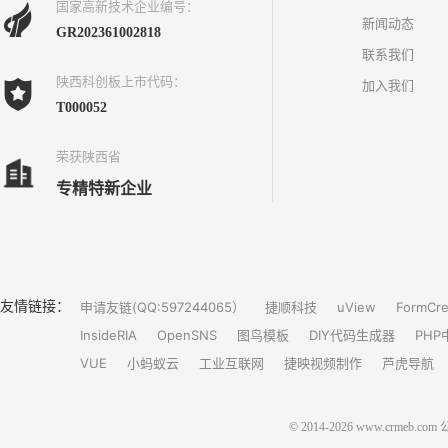
国家高新技术企业编号：
新闻动态
GR202361002818
联系我们
陕西科创板上市代码：
加入我们
T000052
荣获陕西省
专精特新企业
友情链接：
申请友链(QQ:597244065）
捷顺科技
uView
FormCre
InsideRIA
OpenSNS
图鸟模板
DIY代码生成器
PHP
VUE
小蚂蚁云
工业互联网
捷映视频制作
芦虎导航
© 2014-2026 www.crm