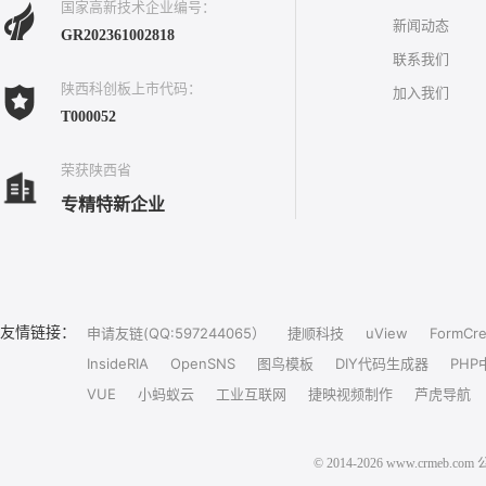
国家高新技术企业编号：
新闻动态
GR202361002818
联系我们
陕西科创板上市代码：
加入我们
T000052
荣获陕西省
专精特新企业
友情链接：
申请友链(QQ:597244065）
捷顺科技
uView
FormCre
InsideRIA
OpenSNS
图鸟模板
DIY代码生成器
PHP
VUE
小蚂蚁云
工业互联网
捷映视频制作
芦虎导航
© 2014-2026 www.crm