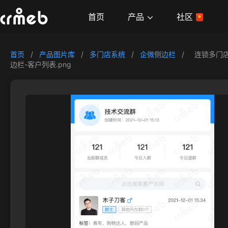
产品
首页
社区
首页
/
产品图片库
/
多门店系统
/
企微侧边栏
/
连锁多门
边栏-客户列表.png