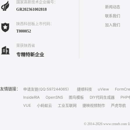
国家高新技术企业编号：
新闻动态
GR202361002818
联系我们
陕西科创板上市代码：
加入我们
T000052
荣获陕西省
专精特新企业
友情链接：
申请友链(QQ:597244065）
捷顺科技
uView
FormCre
InsideRIA
OpenSNS
图鸟模板
DIY代码生成器
PHP
VUE
小蚂蚁云
工业互联网
捷映视频制作
芦虎导航
© 2014-2026 www.crm