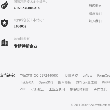
国家高新技术企业编号：
新闻动态
GR202361002818
联系我们
陕西科创板上市代码：
加入我们
T000052
荣获陕西省
专精特新企业
友情链接：
申请友链(QQ:597244065）
捷顺科技
uView
FormCre
InsideRIA
OpenSNS
图鸟模板
DIY代码生成器
PHP
VUE
小蚂蚁云
工业互联网
捷映视频制作
芦虎导航
© 2014-2026 www.crm