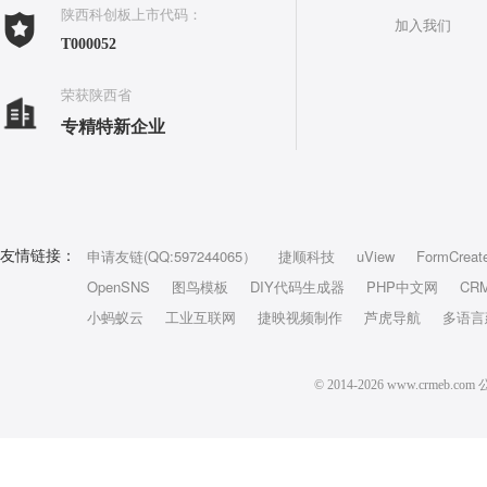
陕西科创板上市代码：
加入我们
T000052
荣获陕西省
专精特新企业
申请友链(QQ:597244065）
捷顺科技
uView
FormCreat
友情链接：
OpenSNS
图鸟模板
DIY代码生成器
PHP中文网
CR
小蚂蚁云
工业互联网
捷映视频制作
芦虎导航
多语言
© 2014-2026 www.crm