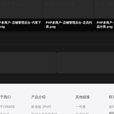
HP多商户-店铺管理后台-代客下
PHP多商户-店铺管理后台-店员列
PHP多商户
png
表.png
品分类.png
于我们
产品介绍
其他链接
联
于CRMEB
标准版 (PHP)
一号通
咨
40