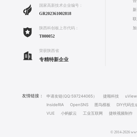
合
国家高新技术企业编号：
新
GR202361002818
联
加
陕西科创板上市代码：
T000052
荣获陕西省
专精特新企业
友情链接：
申请友链(QQ:597244065）
捷顺科技
uView
InsideRIA
OpenSNS
图鸟模板
DIY代码生
VUE
小蚂蚁云
工业互联网
捷映视频制作
© 2014-202