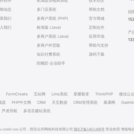
作伙伴
私域会员电商系统
技术社区
闻动态
多门店系统
帮助文档
招
系我们
多商户系统 (PHP)
官方商城
15
入我们
标准版 (Java)
定制合作
产
多商户系统 (Java)
应用市场
13
多商户外贸版
帮助与支持
知识付费系统
源码下载
陀螺匠·企业助手
FormCreate
互站网
Lims系统
星耀裂变
ThinkPHP
微信公
成器
PHP中文网
CRM
天互数据
CRM管理系统
慕课网
Gadmi
芦虎导航
多语言建站系统
6 www.crmeb.com 公司：西安众邦网络科技有限公司
陕ICP备14011498号
营业执照
增值电