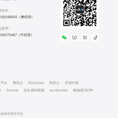
商合作：
209248005（樊经理）
品咨询：
359275467（牛经理）
众平台
腾讯云
码云Gitee
阿里云
开源中国
n
Swoole
站长源码商城
workerman
酷柚易汛ERP
信业务经营许可证