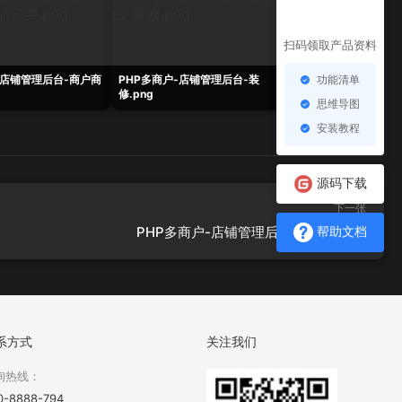
扫码领取产品资料
功能清单
-店铺管理后台-商户商
PHP多商户-店铺管理后台-装
PHP多商户-店铺管
修.png
志.png
思维导图
安装教程
源码下载
下一张
PHP多商户-店铺管理后台-控制器.png
帮助文档
系方式
关注我们
询热线：
0-8888-794