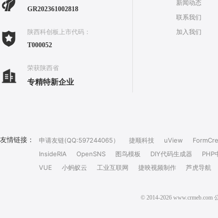
新闻动态
GR202361002818
联系我们
加入我们
陕西科创板上市代码：
T000052
荣获陕西省
专精特新企业
友情链接：
申请友链(QQ:597244065）
捷顺科技
uView
FormCre
InsideRIA
OpenSNS
图鸟模板
DIY代码生成器
PHP
VUE
小蚂蚁云
工业互联网
捷映视频制作
芦虎导航
© 2014-2026 www.crm