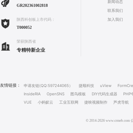
新闻动态
GR202361002818
联系我们
加入我们
陕西科创板上市代码：
T000052
荣获陕西省
专精特新企业
友情链接：
申请友链(QQ:597244065）
捷顺科技
uView
FormCre
InsideRIA
OpenSNS
图鸟模板
DIY代码生成器
PHP
VUE
小蚂蚁云
工业互联网
捷映视频制作
芦虎导航
© 2014-2026 www.crm