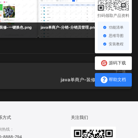
扫码领取产品资料
功能清单
-装修-一键换色.png
java单商户-分销-分销员管理.png
java单商户-营销-氛围
思维导图
安装教程
源码下载
下一张
java单商户-装修-一键换色.png
帮助文档
系方式
关注我们
询热线：
0-8888-794