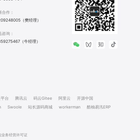
商合作：
209248005（樊经理）
品咨询：
359275467（牛经理）
众平台
腾讯云
码云Gitee
阿里云
开源中国
n
Swoole
站长源码商城
workerman
酷柚易汛ERP
信业务经营许可证