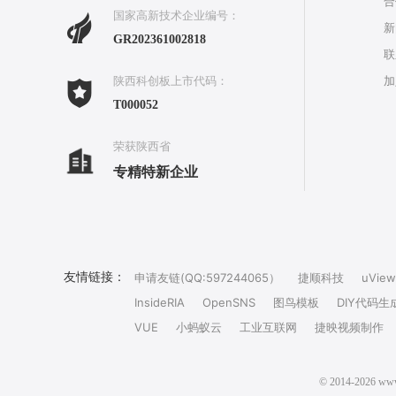
合
国家高新技术企业编号：
新
GR202361002818
联
加
陕西科创板上市代码：
T000052
荣获陕西省
专精特新企业
友情链接：
申请友链(QQ:597244065）
捷顺科技
uView
InsideRIA
OpenSNS
图鸟模板
DIY代码生
VUE
小蚂蚁云
工业互联网
捷映视频制作
© 2014-202