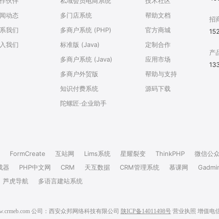
作伙伴
私域会员电商系统
技术社区
闻动态
多门店系统
帮助文档
招
系我们
多商户系统 (PHP)
官方商城
15
入我们
标准版 (Java)
定制合作
产
多商户系统 (Java)
应用市场
13
多商户外贸版
帮助与支持
知识付费系统
源码下载
陀螺匠·企业助手
FormCreate
互站网
Lims系统
星耀裂变
ThinkPHP
微信公
成器
PHP中文网
CRM
天互数据
CRM管理系统
慕课网
Gadmi
芦虎导航
多语言建站系统
6 www.crmeb.com 公司：西安众邦网络科技有限公司
陕ICP备14011498号
营业执照
增值电