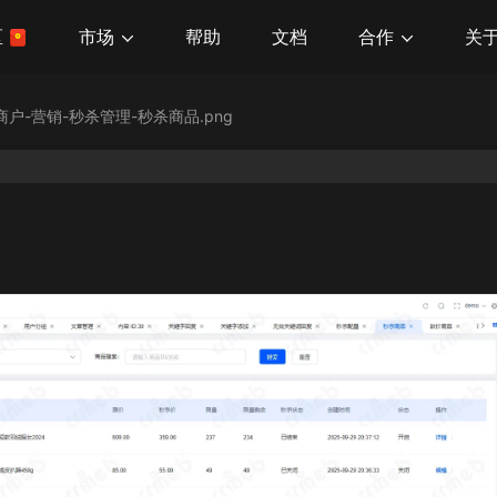
市场
合作
关
区
帮助
文档
单商户-营销-秒杀管理-秒杀商品.png