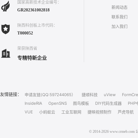
国家高新技术企业编号：
新闻动态
GR202361002818
联系我们
陕西科创板上市代码：
加入我们
T000052
荣获陕西省
专精特新企业
友情链接：
申请友链(QQ:597244065）
捷顺科技
uView
FormCre
InsideRIA
OpenSNS
图鸟模板
DIY代码生成器
PHP
VUE
小蚂蚁云
工业互联网
捷映视频制作
芦虎导航
© 2014-2026 www.crm