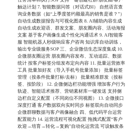
触达计划 7. 智能数据问答（对话式BI） 自然语言查
询业务数据（如“上季度签约额最高的销售是谁？”）
自动生成数据报告与可视化图表 8. AI辅助内容生成
自动生成欢迎语、群发文案、朋友圈内容、活动海报
文案 基于客户画像生成个性化沟通话术 9. AI智能客
服 智能机器人秒级响应客户咨询 知识库自动训练，
输出专业级服务SOP 三、企业微信生态深度集成 10.
企微朋友圈运营 朋友圈内容发布、互动追踪、数据
统计 按客户标签分组发布定向内容 11. 批量运营效率
工具 批量加好友（导入手机号批量添加） 批量标签
管理（按条件批量打标/去标） 批量精准群发（按标
签、按阶段） 12. 企微侧边栏功能增强 增加客户行为
轨迹、智能话术推荐、营销素材库一键发送 支持侧
边栏自定义配置（不同岗位不同视图） 13. 企微接口
深度打通 客户数据双向实时同步 标签双向自动同步
企微群聊数据与客户画像融合 四、低代码平台运营
配置能力 14. 运营流程可视化配置 拖拽式配置“客户
欢迎→培育→转化→复购”自动化运营流 可设触发条