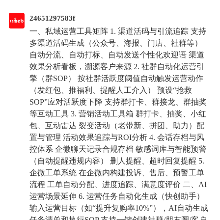
24651297583f
一、私域运营工具矩阵 1. 渠道活码与引流追踪 支持
多渠道活码生成（公众号、海报、门店、社群等）
自动分流、自动打标、自动发送个性化欢迎语 渠道
效果分析看板，溯源客户来源 2. 社群自动化运营引
擎（群SOP） 按社群活跃度阈值自动触发运营动作
（发红包、推福利、提醒人工介入） 预设“抢救
SOP”应对活跃度下降 支持群打卡、群接龙、群抽奖
等互动工具 3. 营销活动工具箱 群打卡、抽奖、小红
包、互动雷达 裂变活动（老带新、拼团、助力）配
置与管理 活动效果追踪与ROI分析 4. 会话存档与风
控体系 企微聊天记录合规存档 敏感词库与智能预警
（自动提醒违规内容） 删人提醒、超时回复提醒 5.
企微工单系统 在企微内构建投诉、售后、预警工单
流程 工单自动分配、进度追踪、满意度评价 二、AI
运营场景延伸 6. 运营任务自动化生成（快创助手）
输入运营目标（如“提升复购率10%”），AI自动生成
任务清单和执行SOP 支持一键创建社群/朋友圈/客户