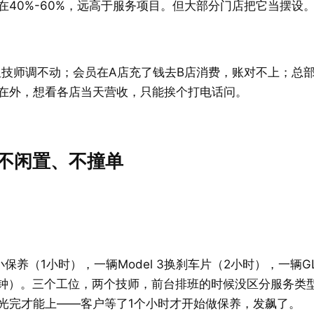
在40%-60%，远高于服务项目。但大部分门店把它当摆设
但技师调不动；会员在A店充了钱去B店消费，账对不上；总
在外，想看各店当天营收，只能挨个打电话问。
不闲置、不撞单
养（1小时），一辆Model 3换刹车片（2小时），一辆G
分钟）。三个工位，两个技师，前台排班的时候没区分服务类
光完才能上——客户等了1个小时才开始做保养，发飙了。