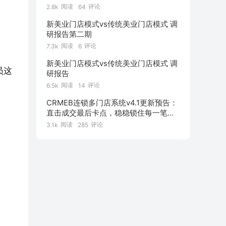
阅读
评论
2.8k
64
新美业门店模式vs传统美业门店模式 调
研报告第二期
阅读
评论
7.3k
6
新美业门店模式vs传统美业门店模式 调
员这
研报告
阅读
评论
6.5k
14
CRMEB连锁多门店系统v4.1更新预告：
直击成交最后卡点，稳稳锁住每一笔订
单！
阅读
评论
3.1k
285