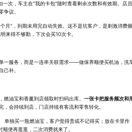
扣一次，车主在"我的卡包"随时查看剩余次数和有效期。店
零争议。
期6个月"，到期未用完自动失效。这不是坑客户，是刺激消费
说明来得不够勤，下次会买10次卡。
单一服务，而是一连串关联需求——做保养顺便买机油，洗
自己补。
，燃油宝和香薰到店领取时扫码出库。
一张卡把服务频次和
完，会持续到店，门店持续有客流和零售转化。
。
 单独买一瓶燃油宝，客户觉得贵或不记得买；放在卡里作
取时顺便再逛逛，二次消费就来了。