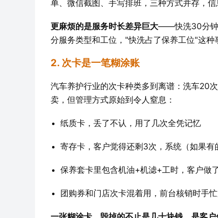
单、微信截图、手写排班，三种方式并存，信
更麻烦的是服务时长差异巨大
——快洗30分
分服务类型和工位，"快洗占了保养工位"这种
2. 次卡是一笔糊涂账
汽车养护行业的次卡种类多到离谱：洗车20次
卖，但管理方式原始到令人窒息：
纸质卡，丢了不认，用了几次全凭记忆
寄存卡，客户觉得还剩3次，系统（如果有
保养套卡里包含机油+机滤+工时，客户做
团购券和门店次卡混着用，前台核销时手忙
一张糊涂卡，毁掉的不止是几十块钱，是客户