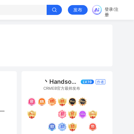
登录/注
发布
册
丶Handson丨CRMEB
LV.19
作者
CRMEB官方最帅发布
一