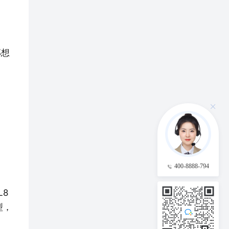
。
部想
400-8888-794
L8
型，