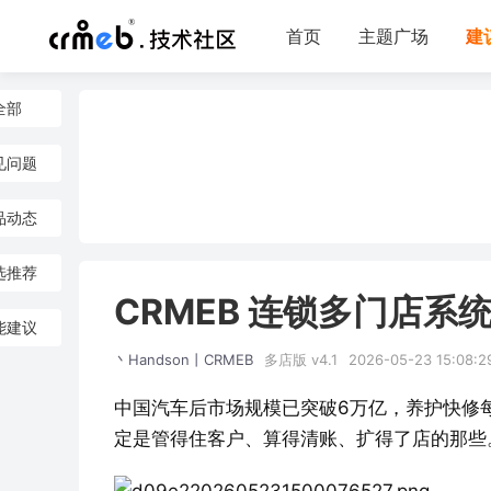
首页
主题广场
建
全部
见问题
品动态
选推荐
CRMEB 连锁多门店系
能建议
丶Handson丨CRMEB
多店版 v4.1
2026-05-23 15:08:2
中国汽车后市场规模已突破6万亿，养护快修每
定是管得住客户、算得清账、扩得了店的那些