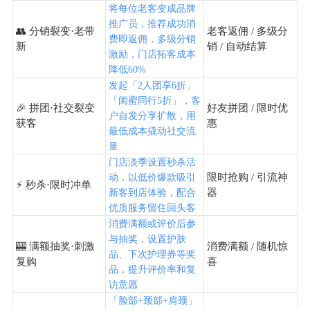
将每位老客变成品牌
推广员，推荐成功消
👥 分销裂变·老带
老客返佣 / 多级分
费即返佣，多级分销
新
销 / 自动结算
激励，门店拓客成本
降低60%
发起「2人团享6折」
「闺蜜同行5折」，客
🎉 拼团·社交裂变
好友拼团 / 限时优
户自发分享扩散，用
获客
惠
最低成本撬动社交流
量
门店淡季设置秒杀活
限时抢购 / 引流神
动，以低价爆款吸引
⚡ 秒杀·限时冲单
器
新客到店体验，配合
优质服务留住回头客
消费满额或评价后参
与抽奖，设置护肤
🎰 满额抽奖·刺激
消费满额 / 随机惊
品、下次护理券等奖
复购
喜
品，提升评价率和复
访意愿
「脸部+颈部+肩颈」