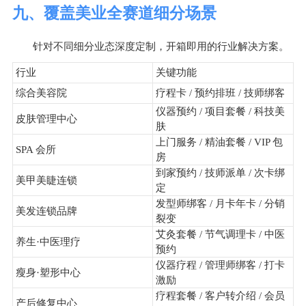
九、覆盖美业全赛道细分场景
针对不同细分业态深度定制，开箱即用的行业解决方案。
行业
关键功能
综合美容院
疗程卡 / 预约排班 / 技师绑客
仪器预约 / 项目套餐 / 科技美
皮肤管理中心
肤
上门服务 / 精油套餐 / VIP 包
SPA 会所
房
到家预约 / 技师派单 / 次卡绑
美甲美睫连锁
定
发型师绑客 / 月卡年卡 / 分销
美发连锁品牌
裂变
艾灸套餐 / 节气调理卡 / 中医
养生·中医理疗
预约
仪器疗程 / 管理师绑客 / 打卡
瘦身·塑形中心
激励
疗程套餐 / 客户转介绍 / 会员
产后修复中心