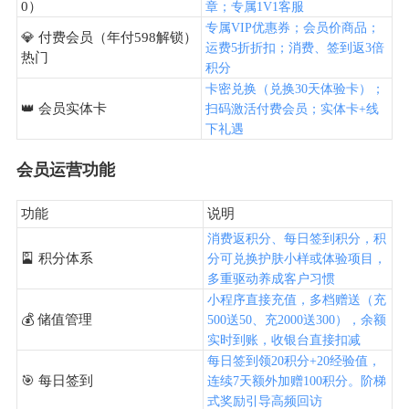
0）
章；专属1V1客服
专属VIP优惠券；会员价商品；
💎 付费会员（年付598解锁）
运费5折折扣；消费、签到返3倍
热门
积分
卡密兑换（兑换30天体验卡）；
👑 会员实体卡
扫码激活付费会员；实体卡+线
下礼遇
会员运营功能
功能
说明
消费返积分、每日签到积分，积
🎴 积分体系
分可兑换护肤小样或体验项目，
多重驱动养成客户习惯
小程序直接充值，多档赠送（充
💰 储值管理
500送50、充2000送300），余额
实时到账，收银台直接扣减
每日签到领20积分+20经验值，
🎯 每日签到
连续7天额外加赠100积分。阶梯
式奖励引导高频回访