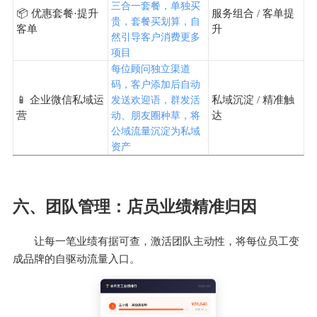
三合一套餐，单独买
📦 优惠套餐·提升
服务组合 / 客单提
贵，套餐买划算，自
客单
升
然引导客户消费更多
项目
每位顾问独立渠道
码，客户添加后自动
📱 企业微信私域运
私域沉淀 / 精准触
发送欢迎语，群发活
营
达
动、朋友圈种草，将
公域流量沉淀为私域
资产
六、团队管理：店员业绩精准归因
让每一笔业绩有据可查，激活团队主动性，将每位员工变
成品牌的自驱动流量入口。