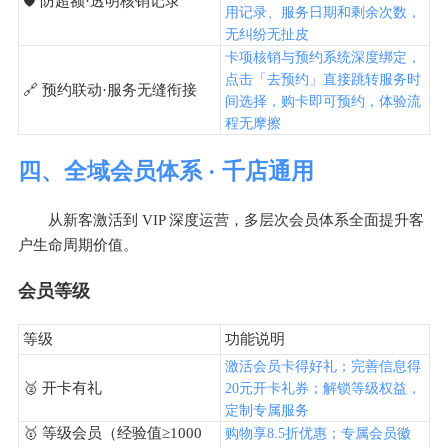
🛡️ 防超额·透明核销记录
用记录、服务日期和剩余次数，
无纠纷无扯皮
卡项核销与预约系统深度绑定，
点击「去预约」直接跳转服务时
🔗 预约联动·服务无缝衔接
间选择，购卡即可预约，体验流
程无摩擦
四、全域会员体系 · 千店通用
从新客激活到 VIP 深度运营，多层次会员体系全面提升客
户生命周期价值。
会员等级
等级
功能说明
激活会员卡得好礼；完善信息得
🥈 开卡有礼
20元开卡礼券；解锁等级权益，
定制专属服务
🥇 等级会员（经验值≥1000
购物享8.5折优惠；专属会员徽