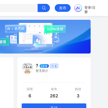
登录/注
发布
册
?
LV.8
作者
暂无简介
回答
发布
粉丝
6
262
3