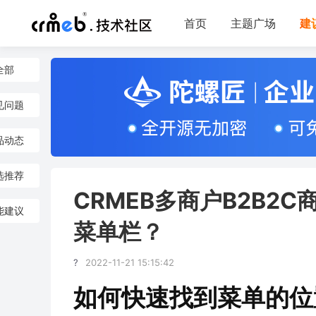
首页
主题广场
建
全部
见问题
品动态
选推荐
CRMEB多商户B2B2
能建议
菜单栏？
?
2022-11-21 15:15:42
如何快速找到菜单的位