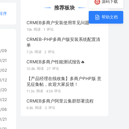
源码下载
推荐板块
排序
帮助文档
CRMEB多商户安装使用常见问题
阅读
评论
19k
1
CRMEB-PHP多商户版安装系统配置清
单
2/09
阅读
评论
7.2k
2
1/21
CRMEB多商户性能测试报告🔥
阅读
评论
10.8k
27
2/02
【产品经理在线收集】多商户PHP版 意
1/12
见征集帖，欢迎大家反馈！
2/20
阅读
评论
11.3k
439
9/22
CRMEB多商户阿里云集群部署流程
阅读
评论
6.8k
3
/06
1/21
1/21