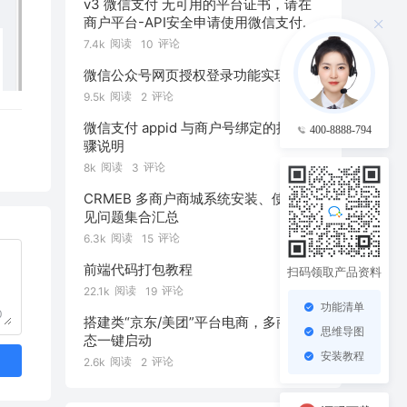
v3 微信支付 无可用的平台证书，请在
商户平台-API安全申请使用微信支付公
钥
阅读
评论
7.4k
10
微信公众号网页授权登录功能实现
阅读
评论
9.5k
2
微信支付 appid 与商户号绑定的操作步
400-8888-794
骤说明
阅读
评论
8k
3
CRMEB 多商户商城系统安装、使用常
见问题集合汇总
阅读
评论
6.3k
15
前端代码打包教程
扫码领取产品资料
阅读
评论
22.1k
19
功能清单
0
搭建类“京东/美团”平台电商，多商户生
思维导图
态一键启动
安装教程
阅读
评论
2.6k
2