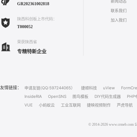
新闻动态
GR202361002818
联系我们
陕西科创板上市代码：
加入我们
T000052
荣获陕西省
专精特新企业
友情链接：
申请友链(QQ:597244065）
捷顺科技
uView
FormCre
InsideRIA
OpenSNS
图鸟模板
DIY代码生成器
PHP
VUE
小蚂蚁云
工业互联网
捷映视频制作
芦虎导航
© 2014-2026 www.crm